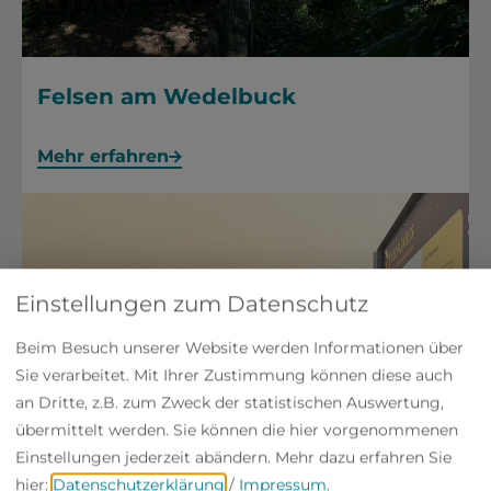
Felsen am Wedelbuck
Mehr erfahren
Einstellungen zum Datenschutz
Beim Besuch unserer Website werden Informationen über
Sie verarbeitet. Mit Ihrer Zustimmung können diese auch
an Dritte, z.B. zum Zweck der statistischen Auswertung,
übermittelt werden. Sie können die hier vorgenommenen
Einstellungen jederzeit abändern.
Mehr dazu erfahren Sie
hier:
Datenschutzerklärung
/
Impressum
.