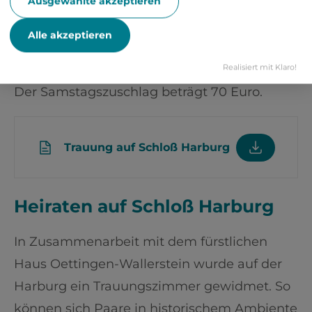
Stadtverwaltung gerne nähere Auskünfte.
Ausgewählte akzeptieren
Für eine Trauung erhebt die Stadt Harburg
Alle akzeptieren
(Schwaben) zusätzlich 135 Euro Kosten.
Realisiert mit Klaro!
Der Samstagszuschlag beträgt 70 Euro.
Trauung auf Schloß Harburg
Heiraten auf Schloß Harburg
In Zusammenarbeit mit dem fürstlichen
Haus Oettingen-Wallerstein wurde auf der
Harburg ein Trauungszimmer gewidmet. So
können sich Paare in historischem Ambiente