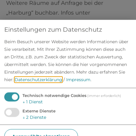
Weitere Räume auf Anfrage bei der
„Harburg“ buchbar. Infos unter
09080/968610
Einstellungen zum Datenschutz
Neben den Trauungen an Wochentagen
Beim Besuch unserer Website werden Informationen über
bietet die Stadt auch Termine zusätzlich am
Sie verarbeitet. Mit Ihrer Zustimmung können diese auch
zweiten Samstag
im Monat an.
an Dritte, z.B. zum Zweck der statistischen Auswertung,
übermittelt werden. Sie können die hier vorgenommenen
Zusätzlich ist es in den
Monaten Mai bis
Einstellungen jederzeit abändern.
Mehr dazu erfahren Sie
hier:
Datenschutzerklärung
/
Impressum
.
September
möglich, an jedem
4. Samstag
im Monat einen Trauungstermin zu
Technisch notwendige Cookies
(immer erforderlich)
vereinbaren.
↓
1
Dienst
Externe Dienste
Wollen Sie dem besonderen Tag der Trauung
↓
2
Dienste
einen besonderen Rahmen geben, gibt die