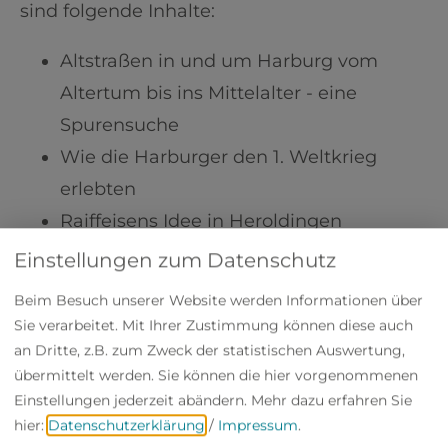
sind folgende Inhalte:
Altstraßen in und um Harburg vom
Altertum bis ins Mittelalter - eine
Spurensuche
Wie die Harburger den 1. Weltkrieg
erlebten
Raiffeisens Idee in Heroldingen
Feste rund um den Zehentstadel
Einstellungen zum Datenschutz
Heroldingen
Beim Besuch unserer Website werden Informationen über
Bundepräsident Theodor Heuss - sein
Sie verarbeitet. Mit Ihrer Zustimmung können diese auch
Kurzbesuch auf Schloss Harburg im
an Dritte, z.B. zum Zweck der statistischen Auswertung,
übermittelt werden. Sie können die hier vorgenommenen
Jahre 1953
Einstellungen jederzeit abändern.
Mehr dazu erfahren Sie
Das war Schule damals - Schülerinnen
hier:
Datenschutzerklärung
/
Impressum
.
und Schüler aus Harburg vor 200 Jahren