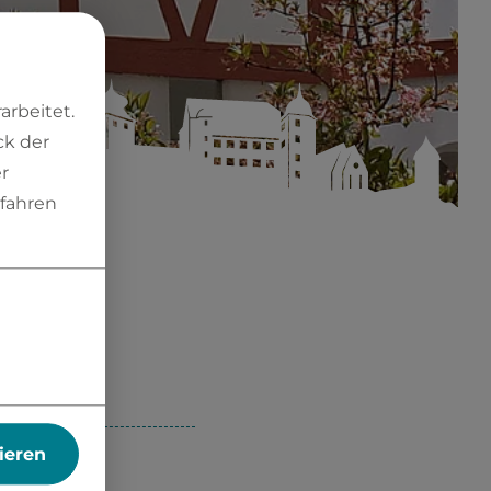
rbeitet.
ck der
r
fahren
ieren