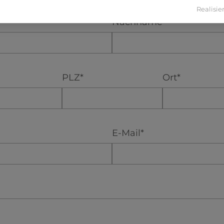
Realisier
Nachname*
PLZ*
Ort*
E-Mail*