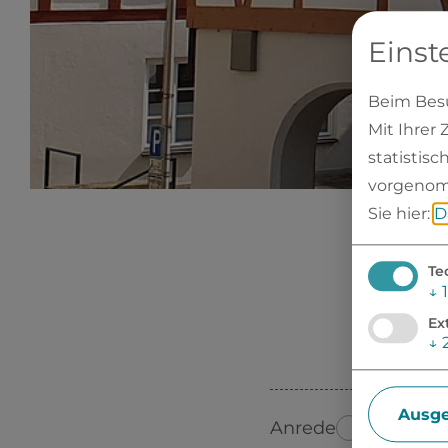
Einst
Beim Besu
Mit Ihrer
statistis
vorgenom
Sie hier:
D
Te
↓
1
Ex
↓
Ausge
Herr
Anrede