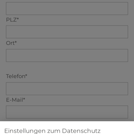
PLZ*
Ort*
Telefon*
E-Mail*
Einstellungen zum Datenschutz
Nachricht*