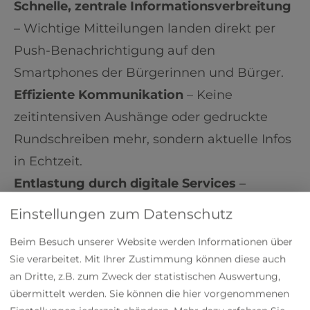
Schnelle, zentrale Informationsverbreitung
– Wichtige Mitteilungen landen direkt per
Push-Benachrichtigung auf den
Smartphones der Bürgerinnen und Bürger.
Effiziente Kommunikation
– Keine
zeitintensiven Aushänge oder gedruckte
Rundschreiben mehr, sondern aktuelle Infos
in Echtzeit.
Entlastung durch digitale Services
–
Formulare und Dokumente wie
Einstellungen zum Datenschutz
Abfallkalender oder Anträge sind jederzeit
Beim Besuch unserer Website werden Informationen über
abrufbar, direkt und ohne Umweg.
Sie verarbeitet. Mit Ihrer Zustimmung können diese auch
Stärkung der Bürgerbeteiligung
– Die
an Dritte, z.B. zum Zweck der statistischen Auswertung,
Harburg-App ermöglicht es den Bürgern,
übermittelt werden. Sie können die hier vorgenommenen