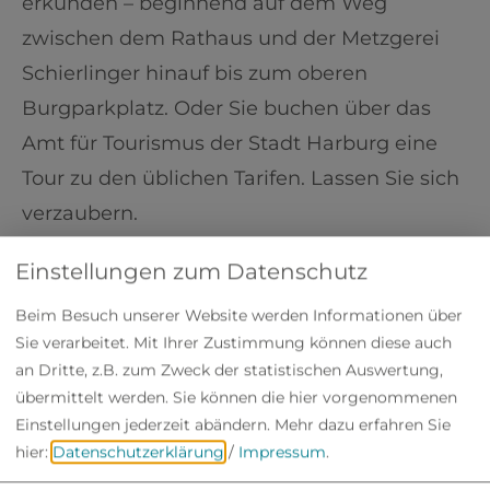
erkunden – beginnend auf dem Weg
zwischen dem Rathaus und der Metzgerei
Schierlinger hinauf bis zum oberen
Burgparkplatz. Oder Sie buchen über das
Amt für Tourismus der Stadt Harburg eine
Tour zu den üblichen Tarifen. Lassen Sie sich
verzaubern.
Dauer: 1,5 Stunden
Einstellungen zum Datenschutz
Beim Besuch unserer Website werden Informationen über
4,00 Euro/Person
Sie verarbeitet. Mit Ihrer Zustimmung können diese auch
an Dritte, z.B. zum Zweck der statistischen Auswertung,
Mehr erfahren
übermittelt werden. Sie können die hier vorgenommenen
Einstellungen jederzeit abändern.
Mehr dazu erfahren Sie
hier:
Datenschutzerklärung
/
Impressum
.