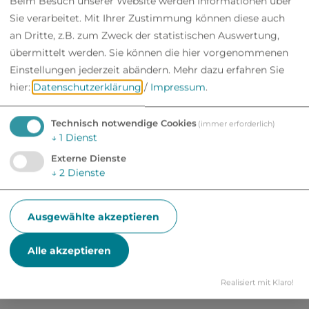
Beim Besuch unserer Website werden Informationen über
Sie verarbeitet. Mit Ihrer Zustimmung können diese auch
Nachricht*
an Dritte, z.B. zum Zweck der statistischen Auswertung,
übermittelt werden. Sie können die hier vorgenommenen
Einstellungen jederzeit abändern.
Mehr dazu erfahren Sie
hier:
Datenschutzerklärung
/
Impressum
.
Technisch notwendige Cookies
(immer erforderlich)
↓
1
Dienst
Ich habe die
Datenschutzerklärung
Externe Dienste
gelesen und bin damit einverstanden.*
↓
2
Dienste
*) Pflichtfeld
Ausgewählte akzeptieren
Absenden
Alle akzeptieren
Eine Kopie dieser E-Mail wird an Ihre Adresse verschickt.
Realisiert mit Klaro!