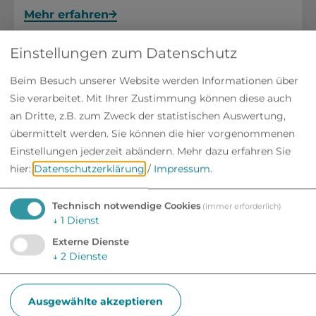
Mehr erfahren
Einstellungen zum Datenschutz
BLOX Enterprise UG
(haftungsbeschränkt)
Beim Besuch unserer Website werden Informationen über
Sie verarbeitet. Mit Ihrer Zustimmung können diese auch
an Dritte, z.B. zum Zweck der statistischen Auswertung,
Mehr erfahren
übermittelt werden. Sie können die hier vorgenommenen
Einstellungen jederzeit abändern.
Mehr dazu erfahren Sie
Böhmer Omnibusunternehmen
hier:
Datenschutzerklärung
/
Impressum
.
Technisch notwendige Cookies
(immer erforderlich)
Mehr erfahren
↓
1
Dienst
Externe Dienste
Boot- und Bike Service Donau-Ries
↓
2
Dienste
geschlossen
, öffnet um 16 Uhr
Ausgewählte akzeptieren
Mehr erfahren