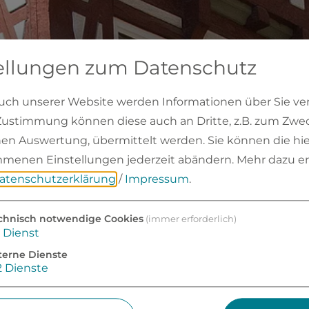
ellungen zum Datenschutz
ch unserer Website werden Informationen über Sie vera
 Zustimmung können diese auch an Dritte, z.B. zum Zwe
chen Auswertung, übermittelt werden. Sie können die hie
menen Einstellungen jederzeit abändern.
Mehr dazu er
atenschutzerklärung
/
Impressum
.
adtrat und Bürgermeister
Ämter und Sachgebiete
chnisch notwendige Cookies
(immer erforderlich)
Dienst
terne Dienste
SPRECHPARTNER 
2
Dienste