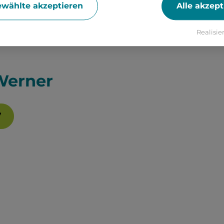
STADTVERWALTUN
wählte akzeptieren
Alle akzept
Realisier
Werner
7