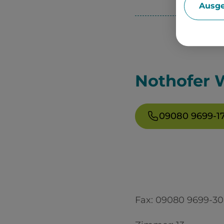
Ausge
Nothofer 
09080 9699-1
Fax:
09080 9699-30