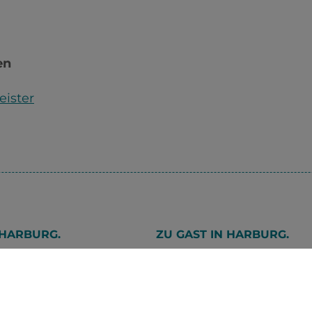
en
eister
 HARBURG.
ZU GAST IN HARBURG.
ige ich wo?
Gastronomie
partner
Unterkunft
Stadtführung