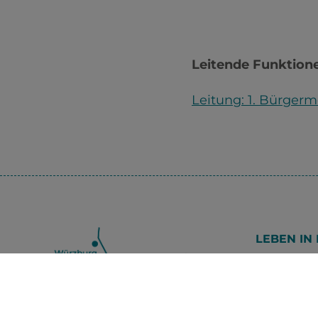
Leitende Funktion
Leitung: 1. Bürgerm
LEBEN IN
Was erled
Ansprech
Aktuelles