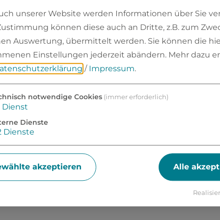
ch unserer Website werden Informationen über Sie vera
 Zustimmung können diese auch an Dritte, z.B. zum Zwe
chen Auswertung, übermittelt werden. Sie können die hie
menen Einstellungen jederzeit abändern.
Mehr dazu er
atenschutzerklärung
/
Impressum
.
adtrat und Bürgermeister
Ämter und Sachgebiete
chnisch notwendige Cookies
(immer erforderlich)
Dienst
terne Dienste
2
Dienste
SPRECHPARTNER 
STADTVERWALTUN
wählte akzeptieren
Alle akzept
Realisier