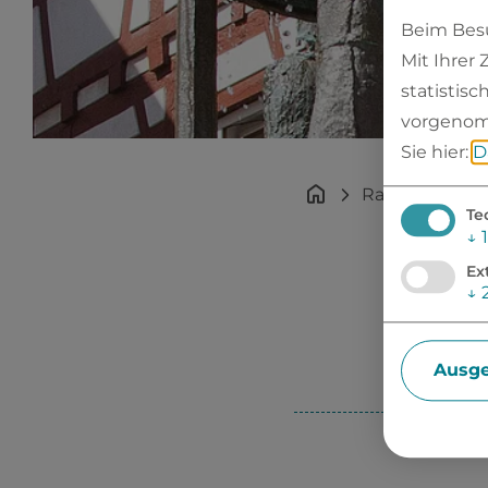
Beim Besu
Mit Ihrer
statistis
vorgenom
Sie hier:
D
Rathaus
St
Te
↓
1
Ex
↓
AN
Ausge